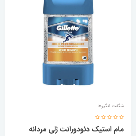
شگفت انگيزها
مام استیک دئودورانت ژلی مردانه