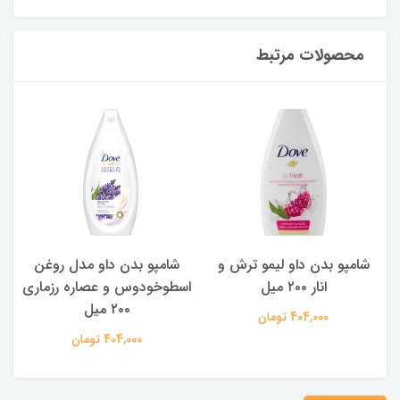
محصولات مرتبط
شامپو بدن داو لیمو ترش و
شامپو بدن ‌داو مدل روغن
ش
انار ۲۰۰ میل
اسطوخودوس و عصاره رزماری
۲۰۰ میل
404,000 تومان
404,000 تومان