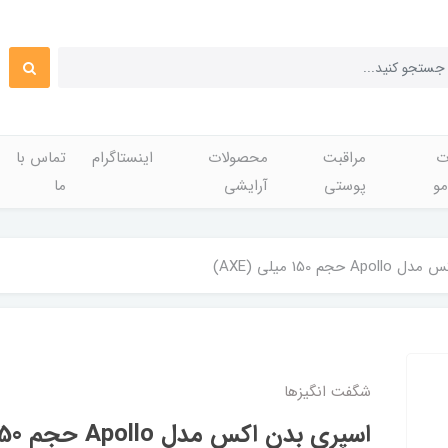
ت
مراقبت
محصولات
اینستاگرام
تماس با
مو
پوستی
آرایشی
ما
جم 150 میلی (AXE)
شگفت انگيزها
اسپری بدن اکس مدل Apollo حجم 150 میلی (AXE)