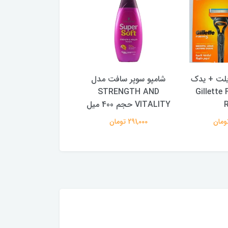
یلت + یدک
شامپو سوپر سافت مدل
Gillette Fusi
STRENGTH AND
۲۰ عددی
VITALITY حجم 400 میل
1,193,000 تومان
291,000 تومان