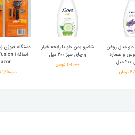
‌داو مدل روغن
شامپو بدن داو با رایحه خیار
دستگاه فیوژن ژ
وس و عصاره
و چای سبز ۲۰۰ میل
اضافه ا on
میل
Razor
404,000 تومان
تومان
1,650,000 تومان