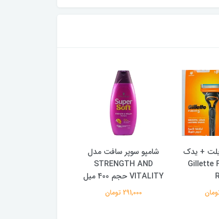
یلت + یدک
شامپو سوپر سافت مدل
Gillette Fusi
STRENGTH AND
۲۰ عددی
VITALITY حجم 400 میل
1,193,000 تومان
291,000 تومان