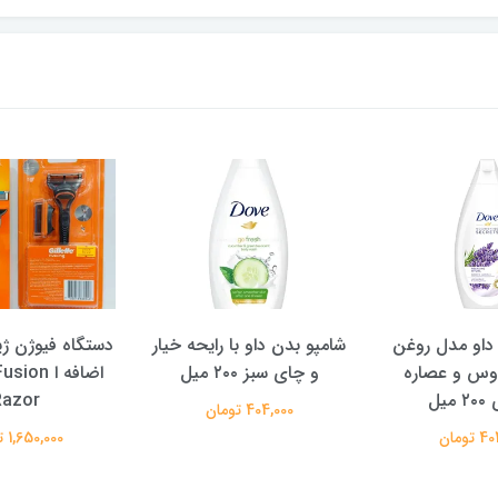
‌داو مدل روغن
شامپو بدن داو با رایحه خیار
دستگاه فیوژن ژ
وس و عصاره
و چای سبز ۲۰۰ میل
اضافه ا on
میل
Razor
404,000 تومان
تومان
1,650,000 تومان