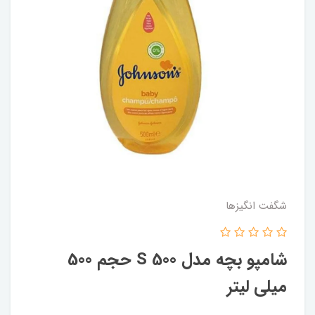
شگفت انگيزها
شامپو بچه مدل S 500 حجم 500
میلی‌ لیتر