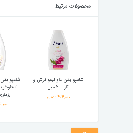
محصولات مرتبط
بدن داو لیمو ترش و
شامپو بدن ‌داو مدل روغن
شامپو بدن د
انار ۲۰۰ میل
اسطوخودوس و عصاره
و چای سبز ۰
رزماری ۲۰۰ میل
404,000 تومان
404,000 
404,000 تومان