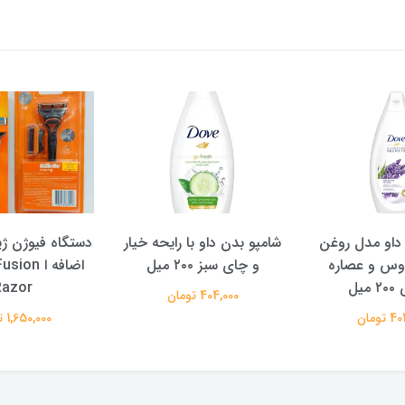
او با رایحه خیار
دستگاه فیوژن ژیلت + یدک
شامپو سوپر س
۲۰ میل
اضافه ا Gillette Fusion
NGTH AND
Razor
VITALITY حجم 400 میل
تومان
1,650,000 تومان
291,000 تومان