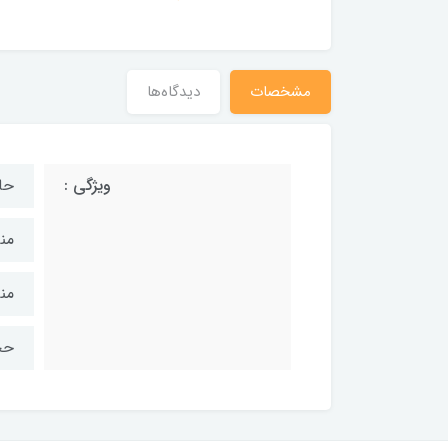
مشخصات
دیدگاه‌ها
ویژگی :
حا
من
من
حجم 750