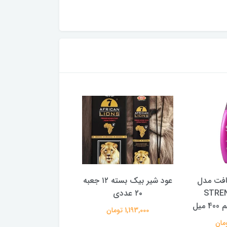
افت مدل
عود شیر بیک بسته ۱۲ جعبه
مینی وازلین جیبی 
STRE
۲۰ عددی
بلووسل
1,193,000 تومان
39,000 تومان