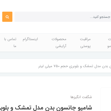
ت
مراقبت
محصولات
اینستاگرام
تماس با
مو
پوستی
آرایشی
ما
ن مدل تمشك و بلوبري حجم 750 میلی لیتر
شگفت انگيزها