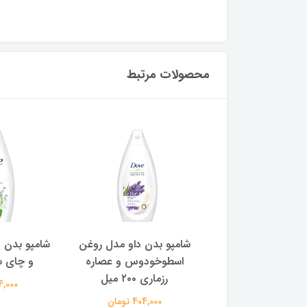
محصولات مرتبط
دن داو لیمو ترش و
شامپو بدن ‌داو مدل روغن
شامپو بدن دا
انار ۲۰۰ میل
اسطوخودوس و عصاره
و چای سبز ۰۰
رزماری ۲۰۰ میل
404,000 تومان
404,000 
404,000 تومان