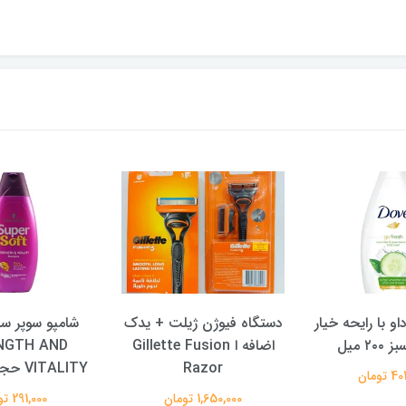
و با رایحه خیار
دستگاه فیوژن ژیلت + یدک
شامپو سوپر س
۲ میل
اضافه ا Gillette Fusion
NGTH AND
Razor
VITALITY حجم 400 میل
تومان
1,650,000 تومان
291,000 تومان