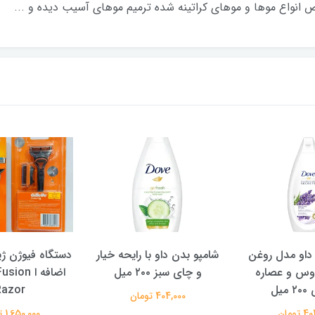
واع موها و موهای کراتینه شده ترمیم موهای آسیب دیده و ...
‌داو مدل روغن
شامپو بدن داو با رایحه خیار
دستگاه فیوژن ژ
وس و عصاره
و چای سبز ۲۰۰ میل
اضافه ا on
میل
Razor
404,000 تومان
تومان
1,650,000 تومان