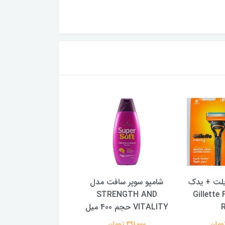
یلت + یدک
شامپو سوپر سافت مدل
Gillette Fusi
STRENGTH AND
۲۰ عددی
VITALITY حجم 400 میل
1,193,000 تومان
291,000 تومان