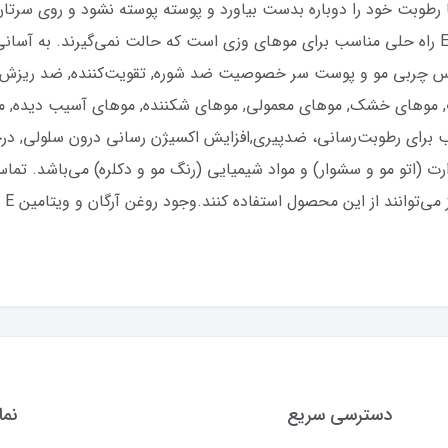
رطوبت خود را دوباره بدست بیاورد و پوسته پوسته نشود و روی سرتا
وز : اسیدهای چرب امگا 9، امگا 3 و ویتامین E راه حلی مناسب برای موهای وزی است که حالت نمی
س چربی مو و پوست سر خصوصیت ضد شوره, تقویت‌کننده, ضد ریزش, ترم
موهای خشک, موهای معمولی, موهای شکننده, موهای آسیب دیده, موه
ا ماسک مو آرگان Lightness، مناسب برای رطوبت‌رسانی، ضدپیری,افزایش اکسیژن‌ رسانی درو
ارت (اتو مو و سشوار) و مواد شیمیایی (رنگ مو و دکلره) می‌باشد. ت
ندا
دسترسی سریع
نما