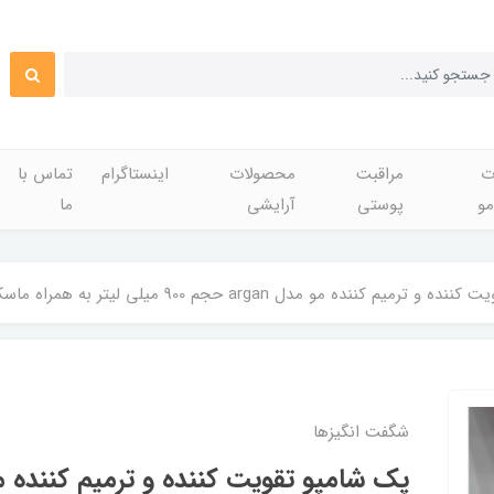
ت
مراقبت
محصولات
اینستاگرام
تماس با
مو
پوستی
آرایشی
ما
 مو مدل argan حجم 900 میلی لیتر به همراه ماسک مو مدل argan oil حجم 1000 میلی لیتر
شگفت انگيزها