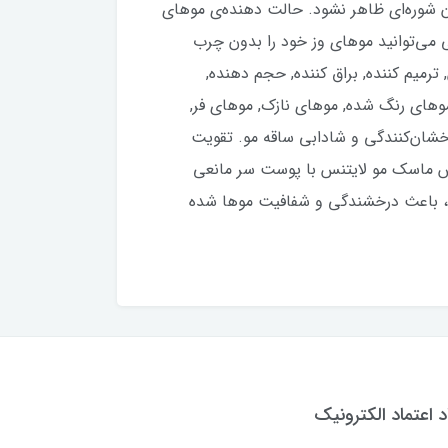
ن شوره‌ای ظاهر نشود. حالت دهنده‌ی موهای
‌گیرند. به آسانی می‌توانید موهای وز خود را بدون چرب
یم کننده, براق کننده, حجم دهنده,
ای رنگ شده, موهای نازک, موهای فر,
ن ‌سلولی, درخشان‌کنندگی و شادابی ساقه مو. تقویت
ماس ماسک مو لایتنس با پوست سر مانعی
شته، و بنابراین افراد دارای موهای کوتاه نیز می‌توانند از این محصول استفاده کنند.وجود روغن آرگان و ویتامین E ، باعث درخشندگی و شفافیت موها شده
د اعتماد الکترونیک