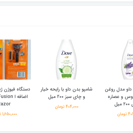
او با رایحه خیار
دستگاه فیوژن ژیلت + یدک
شامپو سوپر 
۲۰ میل
اضافه ا Gillette Fusion
GTH AND
Razor
VITALITY حجم 400 میل
 تومان
1,650,000 تومان
291,000 تومان