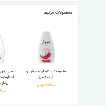
محصولات مرتبط
بدن داو لیمو ترش و
شامپو بدن ‌داو مدل روغن
شامپو بدن د
انار ۲۰۰ میل
اسطوخودوس و عصاره
و چای سبز ۰
رزماری ۲۰۰ میل
404,000 تومان
404,000
404,000 تومان