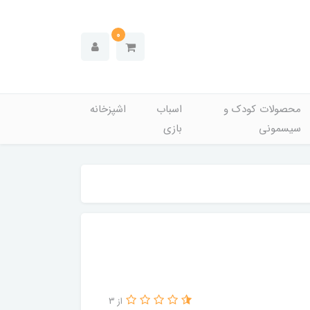
0
محصولات کودک و
اسباب
اشپزخانه
سیسمونی
بازی
از 3