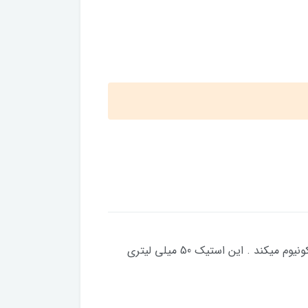
استیک ضد تعریق پیور اسپرت با فرمولاسیون ویژه‌ای که دارد به کاهش تعریق میکند با کمک یون‌های آلومینیوم و زیرکونیوم میکند . این استیک 50 میلی لیتری