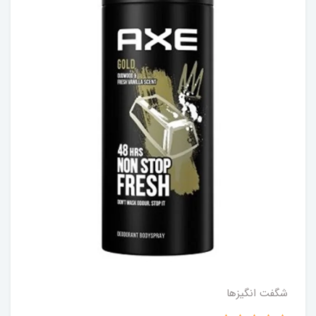
شگفت انگيزها