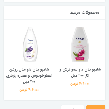
محصولات مرتبط
شامپو بدن داو لیمو ترش و
شامپو بدن ‌داو مدل روغن
ش
انار ۲۰۰ میل
اسطوخودوس و عصاره رزماری
۲۰۰ میل
404,000 تومان
404,000 تومان