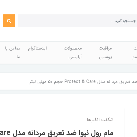
ت
مراقبت
محصولات
اینستاگرام
تماس با
مو
پوستی
آرایشی
ما
انه مدل Protect & Care حجم 50 میلی لیتر
شگفت انگيزها
مام رول نی