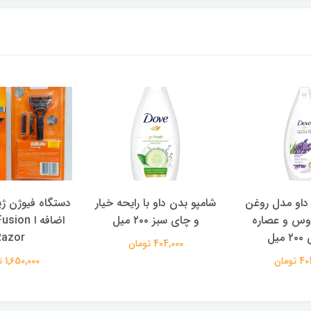
و با رایحه خیار
دستگاه فیوژن ژیلت + یدک
شامپو سوپر س
۲ میل
اضافه ا Gillette Fusion
NGTH AND
Razor
VITALITY حجم 400 میل
تومان
1,650,000 تومان
291,000 تومان