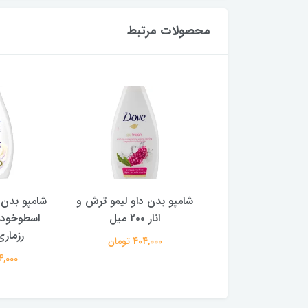
محصولات مرتبط
دن داو لیمو ترش و
شامپو بدن ‌داو مدل روغن
شامپو بدن دا
انار ۲۰۰ میل
اسطوخودوس و عصاره
و چای سبز ۰۰
رزماری ۲۰۰ میل
404,000 تومان
404,000 
404,000 تومان