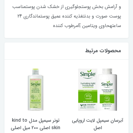
و آرامش بخش پوستجلوگیری از خشک شدن پوستمناسب
پوست صورت و بدنتغذیه کننده عمیق پوستماندگاری 24
ساعتهحاوی ویتامین Eمرطوب کننده
محصولات مرتبط
ی
تونر سیمپل مدل kind to
پد ایپک آرایش پاک کن بسته
skin اصلی ۲۰۰ میل اصلی
70 عددی