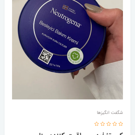
شگفت انگيزها