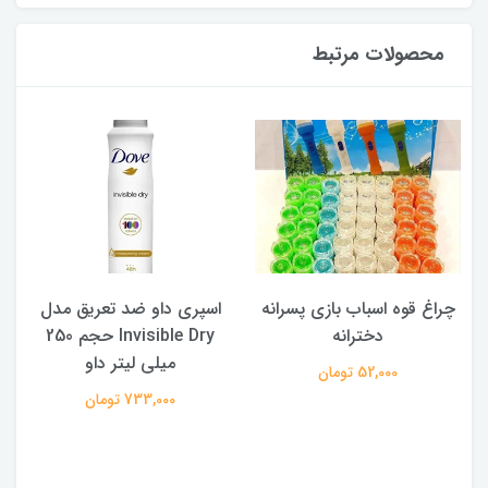
محصولات مرتبط
چراغ قوه اسباب بازی پسرانه
اسپری داو ضد تعریق مدل
دخترانه
Invisible Dry حجم 250
میلی لیتر داو
52,000 تومان
733,000 تومان