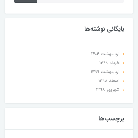
بایگانی نوشته‌ها
ارديبهشت 1404
خرداد 1399
ارديبهشت 1399
اسفند 1398
شهریور 1398
برچسب‌ها