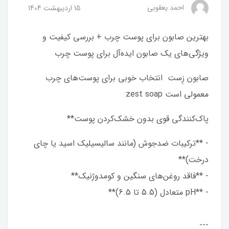
احمد يعقوبي
15 ارديبهشت 1404
بهترین صابون برای پوست چرب + بررسی کیفیت و
ویژگی‌های یک صابون ایده‌آل برای پوست چرب
صابون زِست انتخاب خوبی برای پوست‌های چرب
معمولی است zest soap
پاک‌کنندگی قوی بدون خشک‌کردن پوست**
- **ترکیبات ضدجوش (مانند سالیسیلیک اسید یا چای
درخت)**
- **فاقد روغن‌های سنگین و کومدوژنیک**
- **pH متعادل (5.5 تا 6.5)**
---