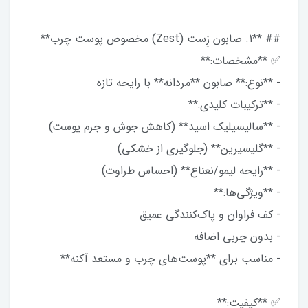
## **1. صابون زِست (Zest) مخصوص پوست چرب**
✅ **مشخصات:**
- **نوع:** صابون **مردانه** با رایحه تازه
- **ترکیبات کلیدی:**
- **سالیسیلیک اسید** (کاهش جوش و جرم پوست)
- **گلیسیرین** (جلوگیری از خشکی)
- **رایحه لیمو/نعناع** (احساس طراوت)
- **ویژگی‌ها:**
- کف فراوان و پاک‌کنندگی عمیق
- بدون چربی اضافه
- مناسب برای **پوست‌های چرب و مستعد آکنه**
✅ **کیفیت:**