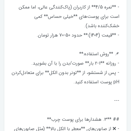
- **نمره 4/5** از کاربران (پاک‌کنندگی عالی، اما ممکن
است برای پوست‌های **خیلی حساس** کمی
خشک‌کننده باشد).
- **قیمت (1404):** حدود 50-70 هزار تومان.
📌 **روش استفاده:**
- روزانه **1-2 بار** صورت/بدن را با آن بشویید.
- پس از شستشو، از **تونر بدون الکل** برای متعادل‌کردن
pH پوست استفاده کنید.
---
## **3. هشدارها برای پوست چرب**
- ❌ از صابون‌های **معطر با الکل بالا** (مثل صابون‌های