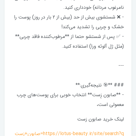
نامرغوب مردانه) خودداری کنید.
- ❌ شستشوی بیش از حد (بیش از 2 بار در روز) پوست را
خشک و چربی را تشدید می‌کند!
- ✅ پس از شستشو حتما از **مرطوب‌کننده فاقد چربی**
(مثل ژل آلوئه ورا) استفاده کنید.
---
### **🎯 نتیجه‌گیری:**
- **صابون زِست** انتخاب خوبی برای پوست‌های چرب
معمولی است،
لینک خرید صابون زست
https://lotus-beauty.ir/site/search?q=صابون+زست